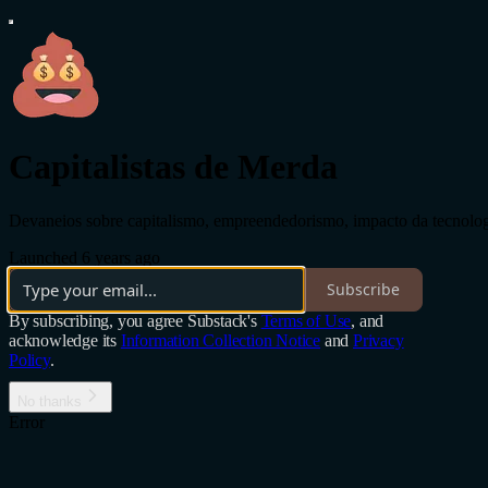
Capitalistas de Merda
Devaneios sobre capitalismo, empreendedorismo, impacto da tecnolog
Launched 6 years ago
Subscribe
By subscribing, you agree Substack's
Terms of Use
, and
acknowledge its
Information Collection Notice
and
Privacy
Policy
.
No thanks
Error