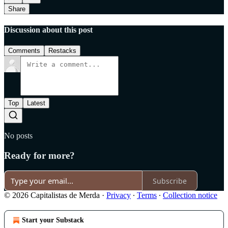
Share
Discussion about this post
Comments
Restacks
Top
Latest
No posts
Ready for more?
Subscribe
© 2026 Capitalistas de Merda
·
Privacy
∙
Terms
∙
Collection notice
Start your Substack